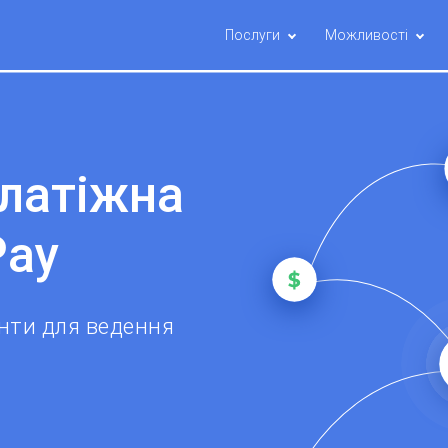
Послуги
Можливості
платіжна
Pay
енти для ведення